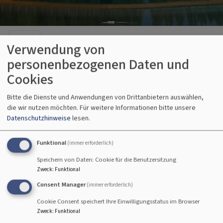
Hauptnavigation
Verwendung von
personenbezogenen Daten und
Cookies
Startseite
Treffpunkte
Bitte die Dienste und Anwendungen von Drittanbietern auswählen,
die wir nutzen möchten.
Für weitere Informationen bitte unsere
Treffpunkte
Datenschutzhinweise
lesen.
Funktional
(immer erforderlich)
Speichern von Daten: Cookie für die Benutzersitzung
Termine & Treffpunkte
Zweck
:
Funktional
Consent Manager
(immer erforderlich)
Das Leben in der Gemeinde ist lebendig.
Cookie Consent speichert Ihre Einwilligungsstatus im Browser
Neben den regelmäßigen Gottesdiensten
Zweck
:
Funktional