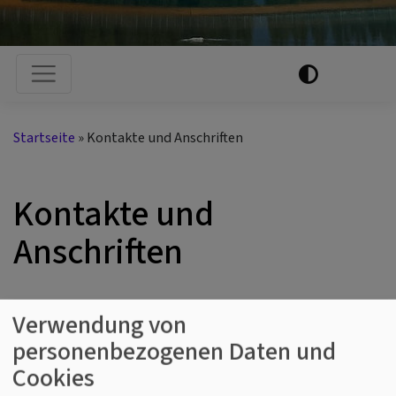
Hauptnavigation
Startseite
Kontakte und Anschriften
Kontakte und
Anschriften
Verwendung von
PFARRAMT
personenbezogenen Daten und
Cookies