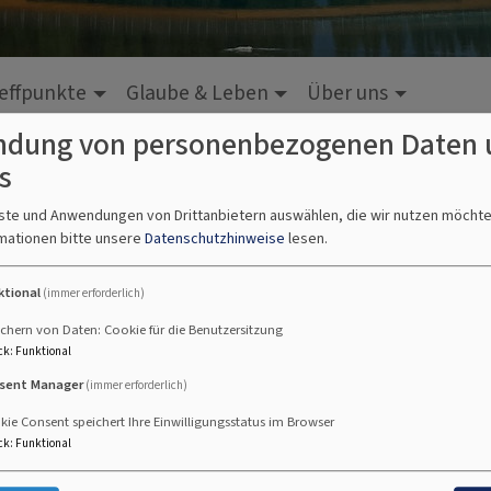
effpunkte
Glaube & Leben
Über uns
dung von personenbezogenen Daten 
s
nste und Anwendungen von Drittanbietern auswählen, die wir nutzen möcht
mationen bitte unsere
Datenschutzhinweise
lesen.
ktional
(immer erforderlich)
chern von Daten: Cookie für die Benutzersitzung
ck
:
Funktional
sent Manager
(immer erforderlich)
ie Consent speichert Ihre Einwilligungsstatus im Browser
ck
:
Funktional