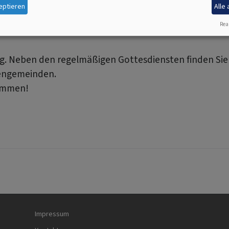
eptieren
Alle
Real
ig. Neben den regelmäßigen Gottesdiensten finden Sie
hengemeinden.
kommen!
Fußbereichsmenü
Be
Impressum