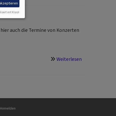
der
 akzeptieren
Region
isiert mit Klaro!
 hier auch die Termine von Konzerten
über
Weiterlesen
Termine
&
Treffpunkte
nutzermenü
Anmelden